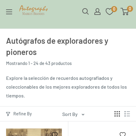
Ir
Brandes
0
0
directamente
Autographs
al
contenido
Autógrafos de exploradores y
pioneros
Mostrando 1 - 24 de 43 productos
Explore la selección de recuerdos autografiados y
coleccionables de los mejores exploradores de todos los
tiempos.
Sort By
Refine By