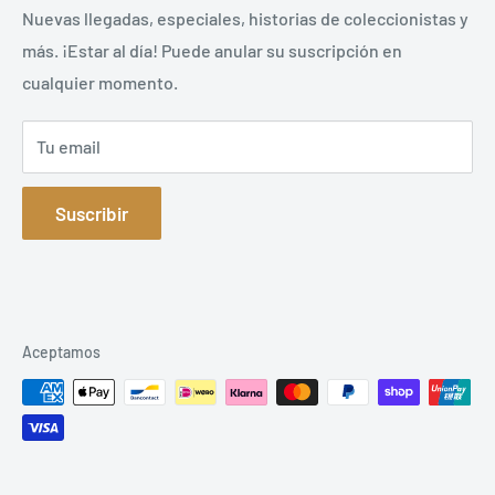
las áreas.
Politica de reembolso
Nuevas llegadas, especiales, historias de coleccionistas y
más. ¡Estar al día! Puede anular su suscripción en
Política de privacidad
cualquier momento.
Mapa del sitio
Tu email
Suscribir
Aceptamos