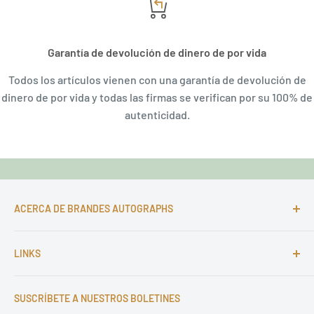
Garantía de devolución de dinero de por vida
Todos los artículos vienen con una garantía de devolución de
dinero de por vida y todas las firmas se verifican por su 100% de
autenticidad.
ACERCA DE BRANDES AUTOGRAPHS
Durante más de 25 años, a Markus es un apasionado de
LINKS
los autógrafos y desde 1997 Markus Brandes
Autographs Sirve a clientes satisfechos de todo el
Impresión y contacto
mundo con firmas originales de alta calidad de todas
SUSCRÍBETE A NUESTROS BOLETINES
Términos de servicio