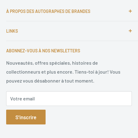
À PROPOS DES AUTOGRAPHES DE BRANDES
Depuis plus de 25 ans, Markus est passionné par les
LINKS
autographes et depuis 1997, Markus Brandes
Autographs sert des clients satisfaits du monde entier
Empreinte et contact
avec des signatures originales de haute qualité dans
ABONNEZ-VOUS À NOS NEWSLETTERS
Conditions d'utilisation
tous les domaines.
Politique de remboursement
Nouveautés, offres spéciales, histoires de
collectionneurs et plus encore. Tiens-toi à jour! Vous
Politique de confidentialité
pouvez vous désabonner à tout moment.
Sitemap
Votre email
S'inscrire